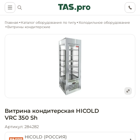
Главная
Каталог оборудования по типу
Холодильное оборудование
Витрины кондитерские
Маркетинговые
Оснащение о
Ритейл (food)
иследования
торговли, ма
супермаркет
Ритейл (non 
Разработка
Холодильное
концепции
Оснащение
оборудовани
Общепит
Витрина кондитерская HICOLD
объекта
непродоволь
VRC 350 Sh
магазинов
Тепловое об
Холодильная
Артикул: 284282
Технологическ
промышленн
проектировани
Оснащение
HICOLD (РОССИЯ)
Электромеха