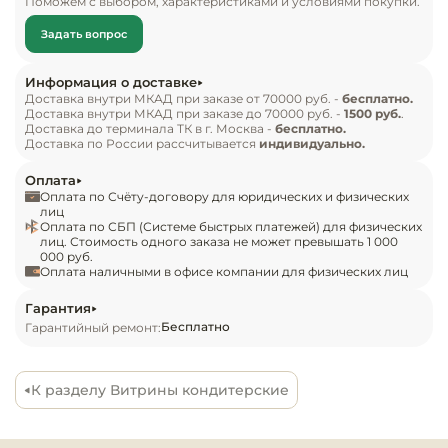
Поможем с выбором, характеристиками и условиями покупки.
Инвентарь д
Комплект поставки:

Задать вопрос
 Шкаф кондитерский HICOLD VRC 350 Sh.

Кондитерски
Особенности:

Информация о доставке
Регулируемые по высоте ножки;

Доставка внутри МКАД при заказе от 70000 руб. -
бесплатно.
Кухонный ин
Доставка внутри МКАД при заказе до 70000 руб. -
1500 руб.
.
Светодиодная подсветка;

Доставка до терминала ТК в г. Москва -
бесплатно.
 Однокамерный стеклопакет;

Доставка по России рассчитывается
индивидуально.
Посуда и сто
 Легкозаменяемые магнитные уплотнители.
приборы
Оплата
Оплата по Счёту-договору для юридических и физических
лиц
Оплата по СБП (Системе быстрых платежей) для физических
Нейтральное
лиц. Стоимость одного заказа не может превышать 1 000
оборудовани
000 руб.
общепита
Оплата наличными в офисе компании для физических лиц
Гарантия
Линии разда
Бесплатно
Гарантийный ремонт:
Упаковочное
оборудовани
К разделу Витрины кондитерские
Весовое обо