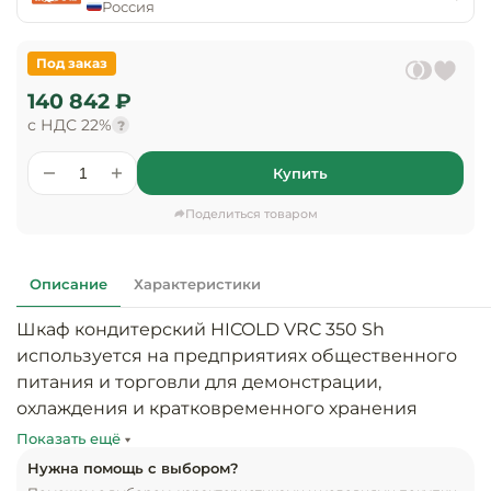
предприяти
Россия
технологиче
общественно
Ассортимент и
оборудовани
питания
мерчандайзинг
Под заказ
Барное обор
140 842 ₽
Оснащение
Разработка
оборудовани
с НДС 22%
?
торгового
холодоснабж
Кофейное об
оборудования
Купить
Оснащение
Хлебопекарн
Монтаж
Поделиться товаром
гостиничного
кондитерско
оборудования
оборудовани
Оснащение 
Описание
Характеристики
производств
Оборудовани
цехов
фастфуда
Шкаф кондитерский HICOLD VRC 350 Sh 
используется на предприятиях общественного 
Оснащение
Посудомоечн
питания и торговли для демонстрации, 
предприяти
оборудовани
охлаждения и кратковременного хранения 
бытового
напитков, салатов, десертов и других готовых 
обслуживани
Показать ещё
Барный инве
блюд и скоропортящихся продуктов.

Нужна помощь с выбором?