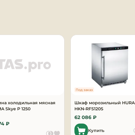
я
Под заказ
ина холодильная мясная
Шкаф морозильный HUR
 Skye P 1250
HKN-RFS120S
62 086 ₽
74 ₽
Купить