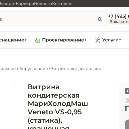
Возврат
Карьера
Новости
Контакты
+7 (495)
Заказать
снащение
Проектирование
Услуги
ильное оборудование
Витрины кондитерские
Витрина
кондитерская
МариХолодМаш
Veneto VS-0,95
(статика),
крашенная