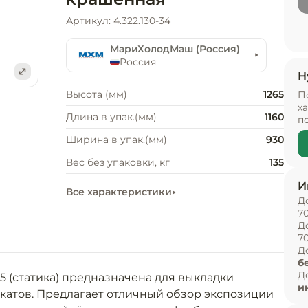
Артикул: 4.322.130-34
МариХолодМаш (Россия)
Россия
Н
е
Высота (мм)
1265
П
х
Длина в упак.(мм)
1160
п
Ширина в упак.(мм)
930
Вес без упаковки, кг
135
И
Все характеристики
Д
7
Д
7
Д
б
Д
 (статика) предназначена для выкладки 
и
атов. Предлагает отличный обзор экспозиции 