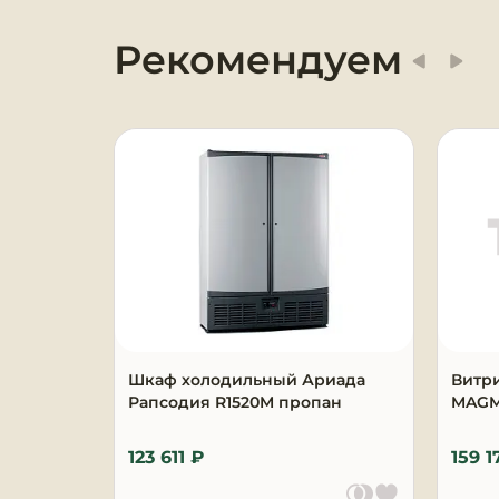
Оборудование для
Рекомендуем
химчисток и прачечных
Оборудование для
дезинфекции и
профессиональная хими
Клининговое
оборудование
Сантехническое
оборудование
Торговое и банковское
Шкаф холодильный Ариада
Витр
оборудование
Рапсодия R1520M пропан
MAGMA
Оснащение гостиниц и
123 611 ₽
159 1
отелей