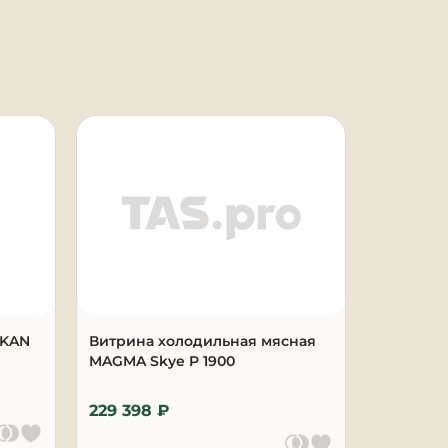
AKAN
Витрина холодильная мясная
Витрина
MAGMA Skye P 1900
гастрон
G 1250
229 398 ₽
154 918 