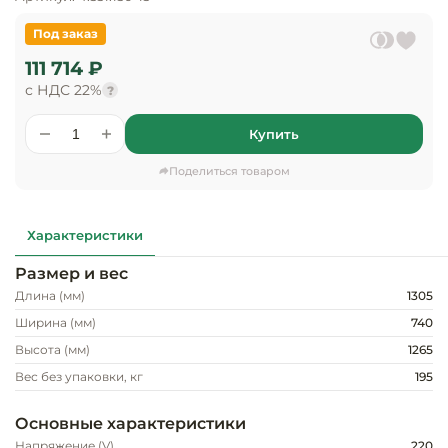
предприяти
технологиче
общественно
Ассортимент и
Под заказ
оборудовани
питания
мерчандайзинг
111 714 ₽
Барное обор
с НДС 22%
?
Оснащение
Разработка
оборудовани
торгового
холодоснабж
Купить
Кофейное об
оборудования
Поделиться товаром
Оснащение
Хлебопекарн
Монтаж
гостиничного
кондитерско
оборудования
оборудовани
Характеристики
Оснащение 
производств
Размер и вес
Оборудовани
цехов
фастфуда
Длина (мм)
1305
Ширина (мм)
740
Оснащение
Посудомоечн
Высота (мм)
1265
предприяти
оборудовани
Вес без упаковки, кг
195
бытового
обслуживани
Барный инве
Основные характеристики
Напряжение (V)
220