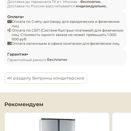
Доставка до терминала ТК в г. Москва -
бесплатно.
Доставка по России рассчитывается
индивидуально.
Оборудовани
химчисток и
Оплата
Оплата по Счёту-договору для юридических и физических
лиц
Оплата по СБП (Системе быстрых платежей) для физических
Оборудовани
лиц. Стоимость одного заказа не может превышать 1 000
дезинфекции
000 руб.
профессиона
Оплата наличными в офисе компании для физических лиц
Гарантия
Клининговое
Бесплатно
Гарантийный ремонт:
оборудовани
Сантехничес
К разделу Витрины кондитерские
оборудовани
Торговое и б
оборудовани
Рекомендуем
Оснащение г
отелей