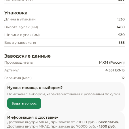
Инвентарь д
Упаковка
Кондитерски
Длина в упак.(мм)
1530
Высота в упак.(мм)
1460
Кухонный ин
Ширина в упак.(мм)
930
Вес в упаковке, кг
355
Посуда и сто
приборы
Заводские данные
Производитель
МХМ (Россия)
Нейтральное
Артикул
4.331.130-13
оборудовани
общепита
Гарантия (мес.)
12
Нужна помощь с выбором?
Линии разда
Поможем с выбором, характеристиками и условиями покупки.
Задать вопрос
Упаковочное
оборудовани
Информация о доставке
Доставка внутри МКАД при заказе от 70000 руб. -
бесплатно.
Весовое обо
Доставка внутри МКАД при заказе до 70000 руб. -
1500 руб.
.