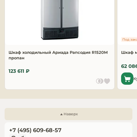
Запчасти для
оборудовани
Под зак
Шкаф холодильный Ариада Рапсодия R1520M
Шкаф 
пропан
62 08
123 611 ₽
К
Наверх
+7 (495) 609-68-57