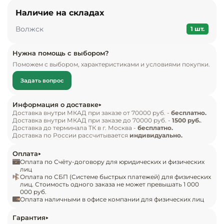
отличительные черты серии напольных витрин.

Инвентарь д
Наличие на складах
Волжск
Особенности модели:

1 шт.
Кондитерски
оснащена запасником и рабочей поверхностью 
для упаковки или разделки продукции;

Нужна помощь с выбором?
Кухонный ин
Поможем с выбором, характеристиками и условиями покупки.
возможность хранения гастрономии или 
полуфабрикатов – универсальный режим 
Посуда и сто
Задать вопрос
охлаждения;

приборы
система холодоподачи – встроенная;

Информация о доставке
полное обзорное остекление, гнутое переднее 
Доставка внутри МКАД при заказе от 70000 руб. -
бесплатно.
Нейтральное
Доставка внутри МКАД при заказе до 70000 руб. -
1500 руб.
.
оборудовани
стекло, стеклянный отбойник;

Доставка до терминала ТК в г. Москва -
бесплатно.
общепита
Доставка по России рассчитывается
индивидуально.
подсветка, алюминиевые плафоны;

площадь полезная/объем внутренний – 1,32 
Оплата
Линии разда
м2/0,31 м3;

Оплата по Счёту-договору для юридических и физических
лиц
электрическая автооттайка (ТЭНы);

Оплата по СБП (Системе быстрых платежей) для физических
Упаковочное
лиц. Стоимость одного заказа не может превышать 1 000
охлаждение без принудительной конвекции, 
000 руб.
оборудовани
статическое.

Оплата наличными в офисе компании для физических лиц
Стандартная комплектация:

Весовое обо
Гарантия
поверхность выкладки, рабочая поверхность – 