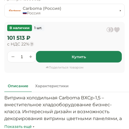
предприяти
технологиче
общественно
Carboma (Россия)
Ассортимент и
оборудовани
питания
Россия
мерчандайзинг
Барное обор
Оснащение
Разработка
В наличии
1 шт.
оборудовани
торгового
101 513 ₽
холодоснабж
Кофейное об
оборудования
с НДС 22%
?
Оснащение
Хлебопекарн
Монтаж
Купить
гостиничного
кондитерско
оборудования
оборудовани
Поделиться товаром
Оснащение 
производств
Оборудовани
цехов
фастфуда
Описание
Характеристики
Витрина холодильная Сarboma ВХСр-1,5 – 
Оснащение
Посудомоечн
предприяти
оборудовани
вместительное хладооборудование бизнес-
бытового
класса. Интересный дизайн и возможность 
обслуживани
декорирования витрины цветными панелями, а 
Барный инве
также высокая мощность охлаждения – 
Показать ещё