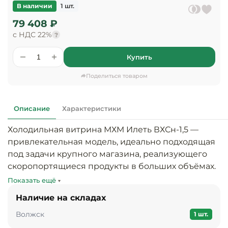
предприяти
В наличии
1 шт.
технологиче
общественно
Ассортимент и
оборудовани
питания
79 408 ₽
мерчандайзинг
с НДС 22%
?
Барное обор
Оснащение
Разработка
оборудовани
Купить
торгового
холодоснабж
Кофейное об
оборудования
Поделиться товаром
Оснащение
Хлебопекарн
Монтаж
гостиничного
кондитерско
оборудования
Описание
Характеристики
оборудовани
Оснащение 
Холодильная витрина МХМ Илеть ВХСн-1,5 — 
производств
Оборудовани
привлекательная модель, идеально подходящая 
цехов
фастфуда
под задачи крупного магазина, реализующего 
скоропортящиеся продукты в больших объёмах.

Оснащение
Посудомоечн
Показать ещё
предприяти
оборудовани
Мощный импортный компрессор обеспечивает 
бытового
Наличие на складах
стабильность универсального температурного 
обслуживани
Барный инве
Волжск
режима в камере. Витрина имеет увеличенную 
1 шт.
площадь выкладки. В конструкции всё 