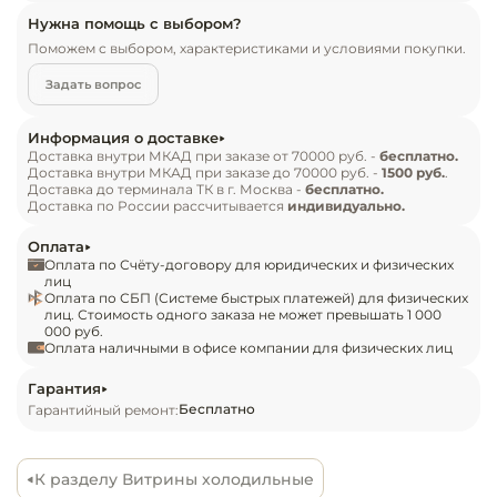
Инвентарь д
продумано для оптимальной обзорности и 
Нужна помощь с выбором?
Поможем с выбором, характеристиками и условиями покупки.
выигрышной демонстрации товаров 
Кондитерски
покупателям. Климатический класс позволяет 
Задать вопрос
эксплуатацию витрины при внешних 
Кухонный ин
температурах от +12 ºС до +25 ºС.

Информация о доставке
Доставка внутри МКАД при заказе от 70000 руб. -
бесплатно.
Доставка внутри МКАД при заказе до 70000 руб. -
1500 руб.
.
Посуда и сто
Комплектация и особенности:

Доставка до терминала ТК в г. Москва -
бесплатно.
приборы
Доставка по России рассчитывается
индивидуально.
компрессор Danfoss;

электронный контроллер Evco;

Оплата
Нейтральное
цельнозаливной корпус из оцинкованной стали;

Оплата по Счёту-договору для юридических и физических
оборудовани
лиц
выгнутое фронтальное стекло;

общепита
Оплата по СБП (Системе быстрых платежей) для физических
лиц. Стоимость одного заказа не может превышать 1 000
подогрев переднего стекла;

000 руб.
боковины из ABS-пластика;

Оплата наличными в офисе компании для физических лиц
Линии разда
ППУ-теплоизоляция;

Гарантия
выдвижные поддоны и столешница из 
Упаковочное
Бесплатно
Гарантийный ремонт:
нержавеющей стали;

оборудовани
охлаждаемый запасник;

оттайка автоматическая (ТЭНами);

К разделу Витрины холодильные
Весовое обо