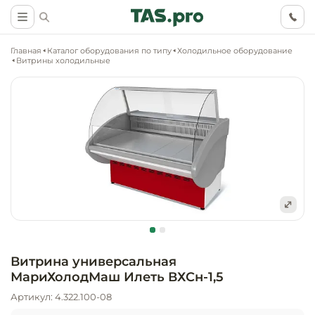
Главная
Каталог оборудования по типу
Холодильное оборудование
Витрины холодильные
Маркетинговые
Оснащение о
Ритейл (food)
иследования
торговли, ма
супермаркет
Ритейл (non 
Разработка
Холодильное
концепции
Оснащение
оборудовани
Общепит
объекта
непродоволь
Витрина универсальная
магазинов
МариХолодМаш Илеть ВХСн-1,5
Тепловое об
Холодильная
Технологическ
промышленн
Артикул: 4.322.100-08
проектировани
Оснащение
Электромеха